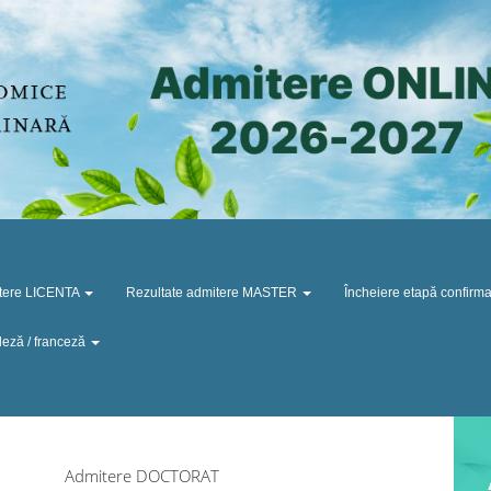
itere LICENTA
Rezultate admitere MASTER
Încheiere etapă confirma
leză / franceză
Admitere DOCTORAT